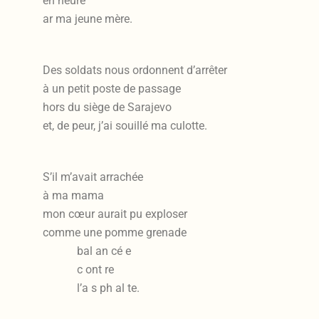
en heure
ar ma jeune mère.
Des soldats nous ordonnent d’arrêter
à un petit poste de passage
hors du siège de Sarajevo
et, de peur, j’ai souillé ma culotte.
S’il m’avait arrachée
à ma mama
mon cœur aurait pu exploser
comme une pomme grenade
bal an cé e
c ont re
l’a s ph al te.