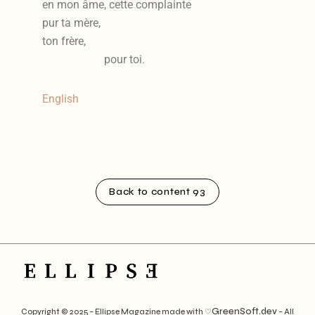
en mon âme, cette complainte
pur ta mère,
ton frère,
pour toi.
English
Back to content 93
GreenSoft.dev
Copyright © 2025 – Ellipse Magazine made with ♡
– All